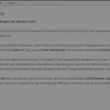
ht
Likör
kör
Sorgen hat, hat auch Likör".
er Spruch der frommen Helene bei Wilhelm Busch stimmt nur zum Teil, schränkt er
blich ein.
htig duftende Erdbeeren , süße Marasca-Kirschen, aromareiche Johannisbeeren, würz
toffe für
Liköre
ist lang, es gibt
Likör-Variationen
von fast allen bekannten
Frücht
re
(vom lateinische liquor für "Flüssigkeit") sind alkoholische Getränke mit hohem 
estellt nach teilweise alten überlieferten Hausrezepten, welche der Brennmeister 
en auch immer wieder mal dem Zeitgeist und den Trinkgewohnheiten anpasst und
ikör
kann sowohl pur genossen werden, als auch als Bestandteil
erfrischender Coc
 ein Likör hervorragend für die Zubereitung raffinierter Desserts oder als Backzutate