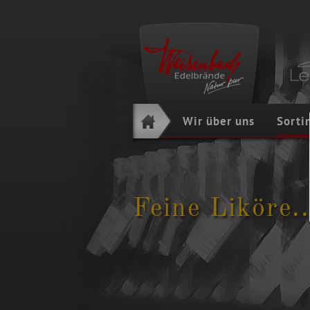
Navigation
Wir über uns
Sorti
überspringen
Feine Liköre..