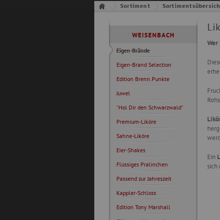
Sortiment
Sortimentsübersic
Li
WEISENBACH
Wer 
Eigen-Brände
Dies
Eigen-Brand Selection
erhe
Edition Brenn.Punkte
Fruc
Juwel
Rohs
"Hol Dir den Schwarzwald"
Likö
Premium-Liköre
herg
Sahne-Liköre
werd
Eier-Shakes
Ein
L
Flüssiges Pralinchen
sich
Passend zur Jahreszeit
Kappler-Schloss
Edition Tony Marshall